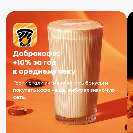
Доброкофе:
+10% за год
к среднему чеку
Гости стали активно копить бонусы и
покупать кофе чаще, выбирая знакомую
сеть.