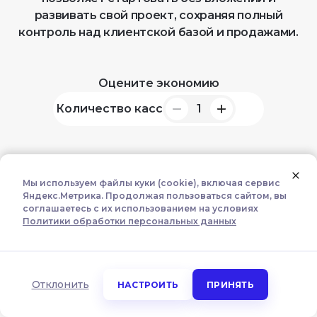
развивать свой проект, сохраняя полный
контроль над клиентской базой и продажами.
Оцените экономию
Количество касс
1
Мы используем файлы куки (cookie), включая сервис
Старт
Яндекс.Метрика. Продолжая пользоваться сайтом, вы
Всё самое необходимое для управления
соглашаетесь с их использованием на условиях
Политики обработки персональных данных
бизнесом
Настроить использование куки (cookie)
0 ₽
3%
Обязательные
Отклонить
НАСТРОИТЬ
ПРИНЯТЬ
4 990
₽
Аналитика
Маркетинг